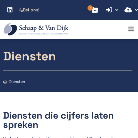



Bel ons!

Diensten
Diensten


Diensten die cijfers laten
spreken