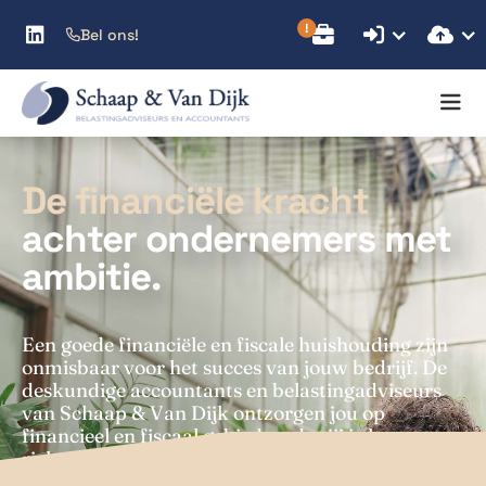



Bel ons!

De
financiële
kracht
achter
ondernemers
met
ambitie.
E
e
n
g
o
e
d
e
f
i
n
a
n
c
i
ë
l
e
e
n
f
i
s
c
a
l
e
h
u
i
s
h
o
u
d
i
n
g
z
i
j
n
o
n
m
i
s
b
a
a
r
v
o
o
r
h
e
t
s
u
c
c
e
s
v
a
n
j
o
u
w
b
e
d
r
i
j
f
.
D
e
d
e
s
k
u
n
d
i
g
e
a
c
c
o
u
n
t
a
n
t
s
e
n
b
e
l
a
s
t
i
n
g
a
d
v
i
s
e
u
r
s
v
a
n
S
c
h
a
a
p
&
V
a
n
D
i
j
k
o
n
t
z
o
r
g
e
n
j
o
u
o
p
f
i
n
a
n
c
i
e
e
l
e
n
f
i
s
c
a
a
l
g
e
b
i
e
d
,
z
o
d
a
t
j
i
j
j
e
k
u
n
t
r
i
c
h
t
e
n
o
p
w
a
t
e
r
é
c
h
t
t
o
e
d
o
e
t
:
o
n
d
e
r
n
e
m
e
n
.