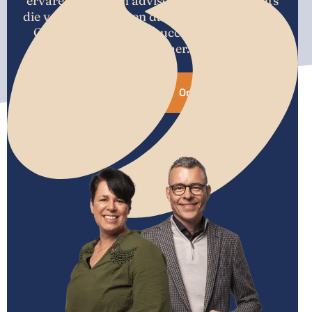
ervaren team van adviseurs en accountants
die veel verder kijken dan jouw jaarrekening.
Ons doel? Financieel succes voor jouw als
ondernemer.
Meer over ons
Ons team