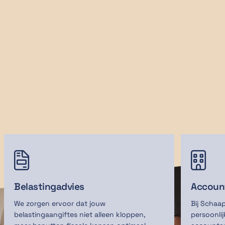
Bekijk onze diensten
Neem contact op


Belastingadvies
Accoun
We zorgen ervoor dat jouw
Bij Schaa
belastingaangiftes niet alleen kloppen,
persoonli