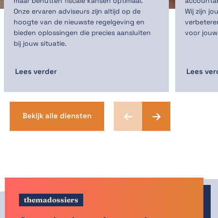
maar benutten fiscale kansen optimaal.
accountant
Onze ervaren adviseurs zijn altijd op de
Wij zijn j
hoogte van de nieuwste regelgeving en
verbetere
bieden oplossingen die precies aansluiten
voor jouw
bij jouw situatie.
Lees verder
Lees ver
Bekijk alle diensten
themadossiers