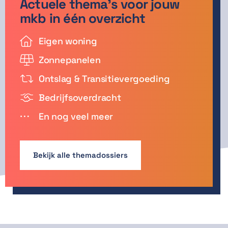
Actuele thema's voor jouw
mkb in één overzicht

Eigen woning

Zonnepanelen

Ontslag & Transitievergoeding

Bedrijfsoverdracht

En nog veel meer
Bekijk alle themadossiers