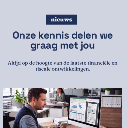
nieuws
Onze
kennis
delen
we
graag
met
jou
A
l
t
i
j
d
o
p
d
e
h
o
o
g
t
e
v
a
n
d
e
l
a
a
t
s
t
e
f
i
n
a
n
c
i
ë
l
e
e
n
f
i
s
c
a
l
e
o
n
t
w
i
k
k
e
l
i
n
g
e
n
.