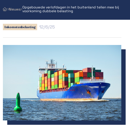
Opgebouwde verlofdagen in het buitenland tellen mee bij
Nieuws



voorkoming dubbele belasting
12/6/25
Inkomstenbelasting