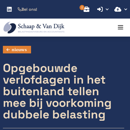



Bel ons!

nieuws
Opgebouwde
verlofdagen in het
buitenland tellen
mee bij voorkoming
dubbele belasting