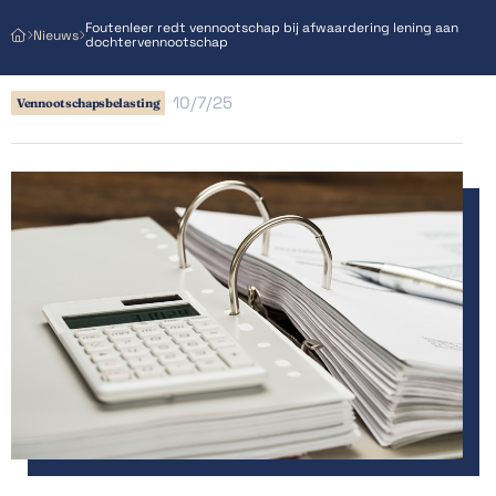
Foutenleer redt vennootschap bij afwaardering lening aan
Nieuws



dochtervennootschap
10/7/25
Vennootschapsbelasting