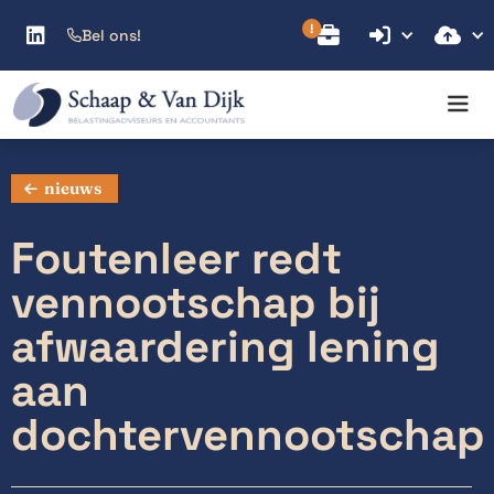



Bel ons!

nieuws
Foutenleer redt
vennootschap bij
afwaardering lening
aan
dochtervennootschap