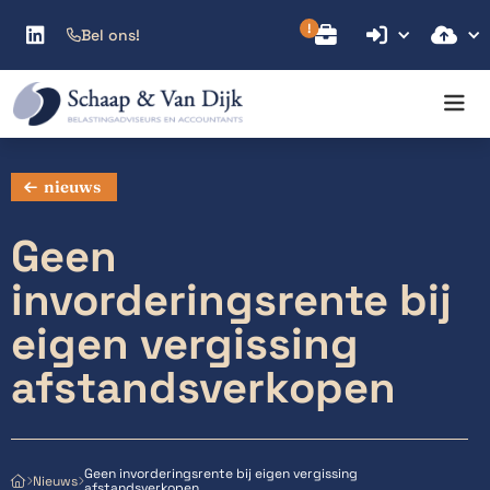



Bel ons!

nieuws
Geen
invorderingsrente bij
eigen vergissing
afstandsverkopen
Geen invorderingsrente bij eigen vergissing
Nieuws



afstandsverkopen