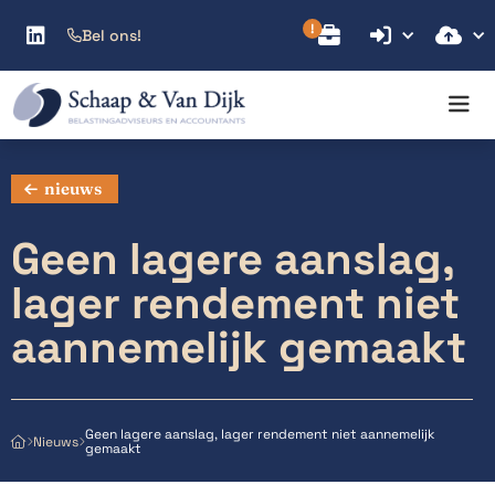



Bel ons!

nieuws
Geen lagere aanslag,
lager rendement niet
aannemelijk gemaakt
Geen lagere aanslag, lager rendement niet aannemelijk
Nieuws



gemaakt