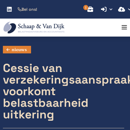



Bel ons!

nieuws
Cessie van
verzekeringsaanspraa
voorkomt
belastbaarheid
uitkering