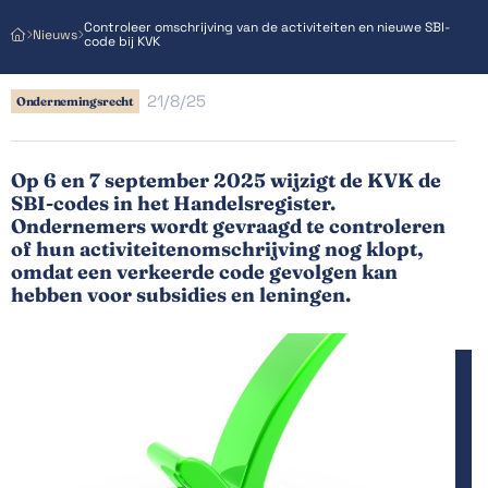
Controleer omschrijving van de activiteiten en nieuwe SBI-
Nieuws



code bij KVK
21/8/25
Ondernemingsrecht
Op 6 en 7 september 2025 wijzigt de KVK de
SBI-codes in het Handelsregister.
Ondernemers wordt gevraagd te controleren
of hun activiteitenomschrijving nog klopt,
omdat een verkeerde code gevolgen kan
hebben voor subsidies en leningen.