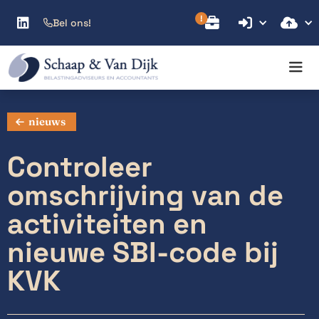



Bel ons!

nieuws
Controleer
omschrijving van de
activiteiten en
nieuwe SBI-code bij
KVK