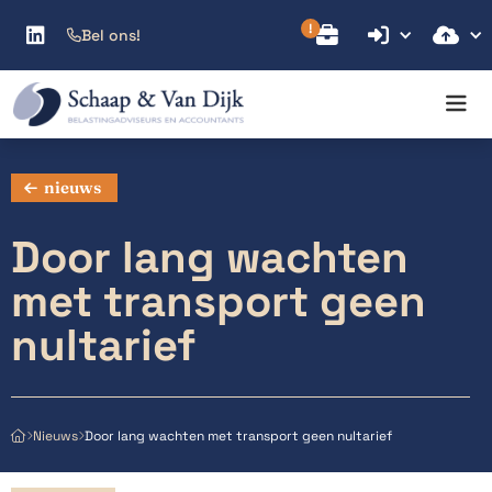



Bel ons!

nieuws
Door lang wachten
met transport geen
nultarief
Door lang wachten met transport geen nultarief
Nieuws


