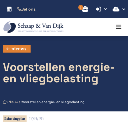



Bel ons!

nieuws
Voorstellen energie-
en vliegbelasting
Voorstellen energie- en vliegbelasting
Nieuws



17/9/25
Belastingplan