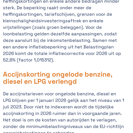
heffingskortingen en enkele andere bedragen minder
sterk. De beperking raakt onder meer de
heffingskortingen, tariefschijven, grenzen voor de
kleinschaligheidsinvesteringsaftrek en enkele
vrijstellingen (zoals groen beleggen). Voor de
loonbelasting gelden dezelfde aanpassingen, zodat
deze aansluit bij de inkomstenbelasting. Samen met
een andere inflatiebeperking uit het Belastingplan
2026 komt de totale inflatiecorrectie voor 2026 uit op
52,8% (factor 1,015312).
Accijnskorting ongelode benzine,
diesel en LPG verlengd
De accijnstarieven voor ongelode benzine, diesel en
LPG blijven per 1 januari 2026 gelijk aan het niveau van 1
juli 2023. Door niet te indexeren wordt de tijdelijke
accijnskorting in 2026 ruimer dan in voorgaande jaren.
Het doel is om de kosten van autorijden te verlagen,
zonder de minimumbelastingniveaus van de EU-richtlijn
energiebelastingen te schenden.