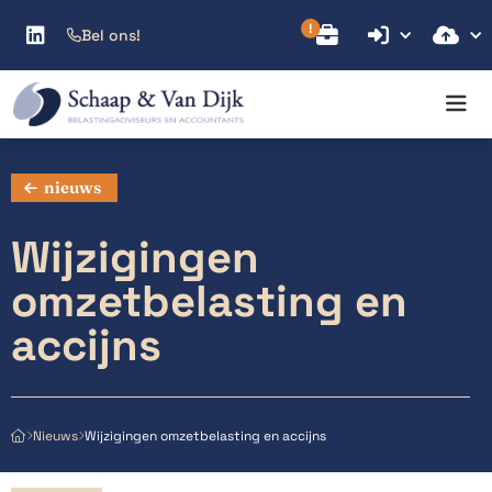



Bel ons!

nieuws
Wijzigingen
omzetbelasting en
accijns
Wijzigingen omzetbelasting en accijns
Nieuws


