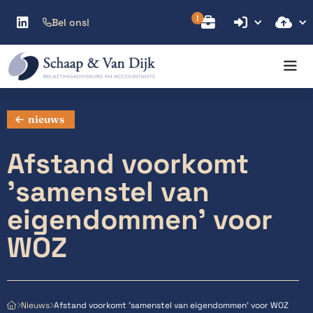



Bel ons!

nieuws
Afstand voorkomt
'samenstel van
eigendommen' voor
WOZ
Afstand voorkomt 'samenstel van eigendommen' voor WOZ
Nieuws


