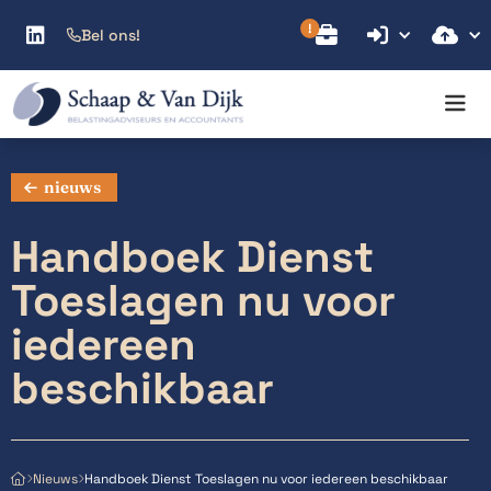



Bel ons!

nieuws
Handboek Dienst
Toeslagen nu voor
iedereen
beschikbaar
Handboek Dienst Toeslagen nu voor iedereen beschikbaar
Nieuws


