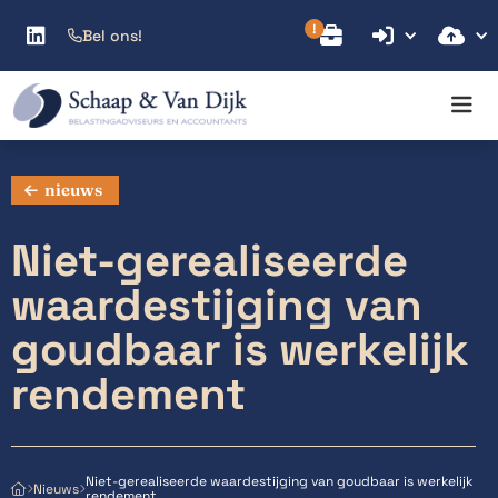



Bel ons!

nieuws
Niet-gerealiseerde
waardestijging van
goudbaar is werkelijk
rendement
Niet-gerealiseerde waardestijging van goudbaar is werkelijk
Nieuws



rendement