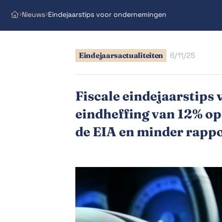
Nieuws
Eindejaarstips voor ondernemingen



Eindejaarsactualiteiten
6/11/25
Fiscale eindejaarstips
eindheffing van 12% op 
de EIA en minder rapp