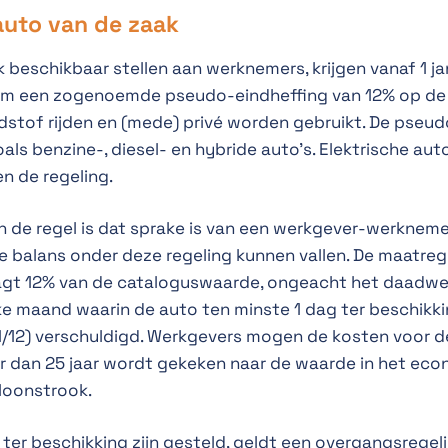
auto van de zaak
 beschikbaar stellen aan werknemers, krijgen vanaf 1 j
t om een zogenoemde pseudo-eindheffing van 12% op d
dstof rijden en (mede) privé worden gebruikt. De pseud
ls benzine-, diesel- en hybride auto’s. Elektrische auto
n de regeling.
de regel is dat sprake is van een werkgever-werknemerr
e balans onder deze regeling kunnen vallen. De maatrege
agt 12% van de cataloguswaarde, ongeacht het daadwerk
e maand waarin de auto ten minste 1 dag ter beschikkin
1/12) verschuldigd. Werkgevers mogen de kosten voor de
r dan 25 jaar wordt gekeken naar de waarde in het eco
 loonstrook.
7 ter beschikking zijn gesteld, geldt een overgangsregel