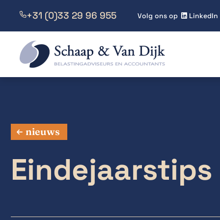
+31 (0)33 29 96 955

Volg ons op
LinkedIn

nieuws
Eindejaarstip