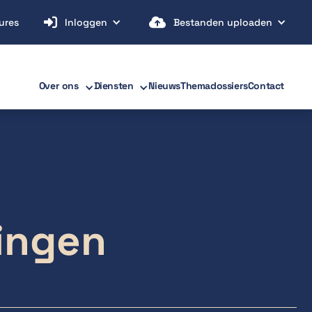


ures
Inloggen
Bestanden uploaden
Over ons
Diensten
Nieuws
Themadossiers
Contact
ingen