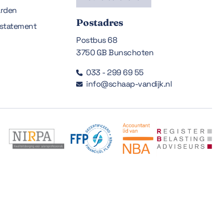
rden
Postadres
estatement
Postbus 68
3750 GB Bunschoten
033 - 299 69 55

info@schaap-vandijk.nl
