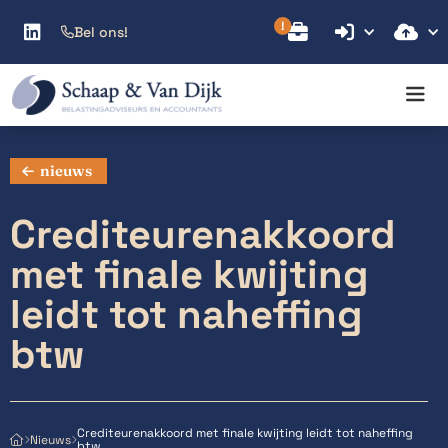



Bel ons!

nieuws
Crediteurenakkoord
met finale kwijting
leidt tot naheffing
btw
Crediteurenakkoord met finale kwijting leidt tot naheffing
Nieuws



btw