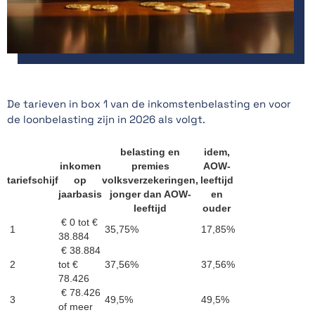
De tarieven in box 1 van de inkomstenbelasting en voor
de loonbelasting zijn in 2026 als volgt.
belasting en
idem,
inkomen
premies
AOW-
tariefschijf
op
volksverzekeringen,
leeftijd
jaarbasis
jonger dan AOW-
en
leeftijd
ouder
€ 0 tot €
1
35,75%
17,85%
38.884
€ 38.884
2
tot €
37,56%
37,56%
78.426
€ 78.426
3
49,5%
49,5%
of meer