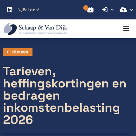



Bel ons!

nieuws
Tarieven,
heffingskortingen en
bedragen
inkomstenbelasting
2026