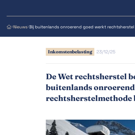
Nieuws
Bij buitenlands onroerend goed werkt rechtsherste



Inkomstenbelasting
23/12/25
De Wet rechtsherstel b
buitenlands onroerend 
rechtsherstelmethode b