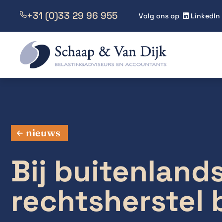
+31 (0)33 29 96 955

Volg ons op
LinkedIn

nieuws
Bij buitenland
rechtsherstel 