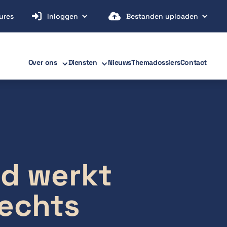


ures
Inloggen
Bestanden uploaden
Over ons
Diensten
Nieuws
Themadossiers
Contact
ed werkt
rechts