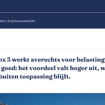
l box 3 soms averechts
ox 3 werkt averechts voor belastin
goed: het voordeel valt hoger uit, 
uiten toepassing blijft.