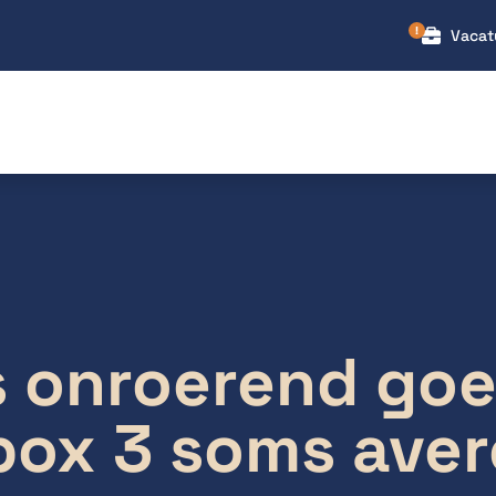
Vacat
s onroerend go
box 3 soms ave