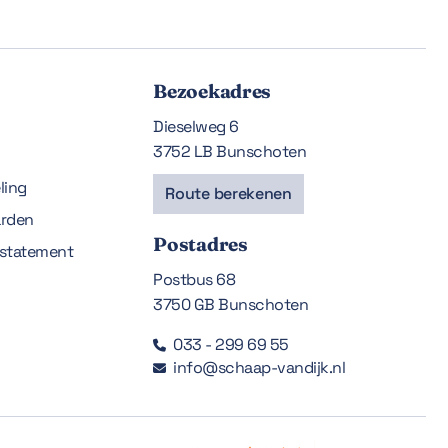
Bezoekadres
Dieselweg 6
3752 LB Bunschoten
ling
Route berekenen
rden
Postadres
estatement
Postbus 68
3750 GB Bunschoten
033 - 299 69 55

info@schaap-vandijk.nl
