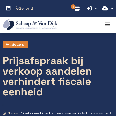



Bel ons!

nieuws
Prijsafspraak bij
verkoop aandelen
verhindert fiscale
eenheid
Prijsafspraak bij verkoop aandelen verhindert fiscale eenheid
Nieuws


