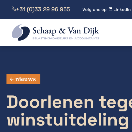
+31 (0)33 29 96 955

Volg ons op
LinkedIn

nieuws
Doorlenen tege
winstuitdeling