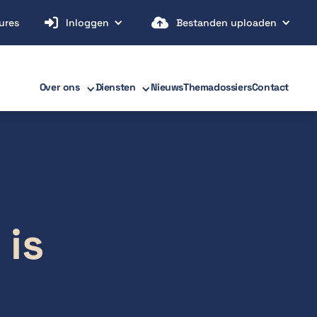


ures
Inloggen
Bestanden uploaden
Over ons
Diensten
Nieuws
Themadossiers
Contact
 is