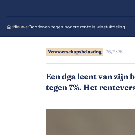
Nieuws
Doorlenen tegen hogere rente is winstuitdeling



Vennootschapsbelasting
26/3/26
Een dga leent van zijn 
tegen 7%. Het rentevers