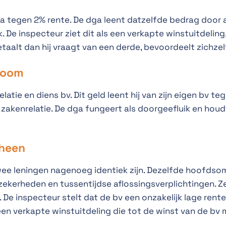
ga tegen 2% rente. De dga leent datzelfde bedrag door 
ak. De inspecteur ziet dit als een verkapte winstuitdelin
etaalt dan hij vraagt van een derde, bevoordeelt zichze
room
latie en diens bv. Dit geld leent hij van zijn eigen bv te
zakenrelatie. De dga fungeert als doorgeefluik en houdt 
rheen
wee leningen nagenoeg identiek zijn. Dezelfde hoofds
ekerheden en tussentijdse aflossingsverplichtingen. Ze
e. De inspecteur stelt dat de bv een onzakelijk lage re
 een verkapte winstuitdeling die tot de winst van de b