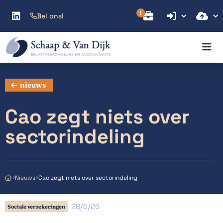



Bel ons!

nieuws
Cao zegt niets over
sectorindeling
Cao zegt niets over sectorindeling
Nieuws



28/5/26
Sociale verzekeringen