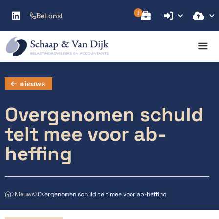



Bel ons!

nieuws
Overgenomen schuld
telt mee voor ab-
heffing
Overgenomen schuld telt mee voor ab-heffing
Nieuws


