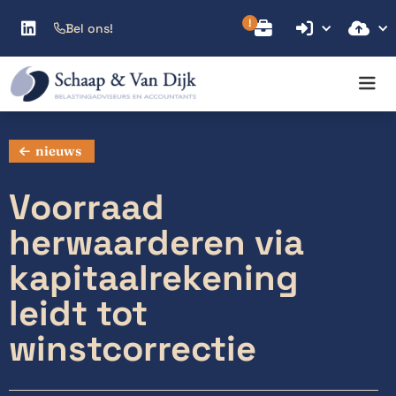



Bel ons!

nieuws
Voorraad
herwaarderen via
kapitaalrekening
leidt tot
winstcorrectie