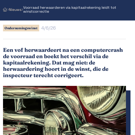
Voorraad herwaarderen via kapitaalrekening leidt tot
Nieuws



winstcorrectie
4/6/26
Ondernemingswinst
Een vof herwaardeert na een computercrash
de voorraad en boekt het verschil via de
kapitaalrekening. Dat mag niet: de
herwaardering hoort in de winst, die de
inspecteur terecht corrigeert.